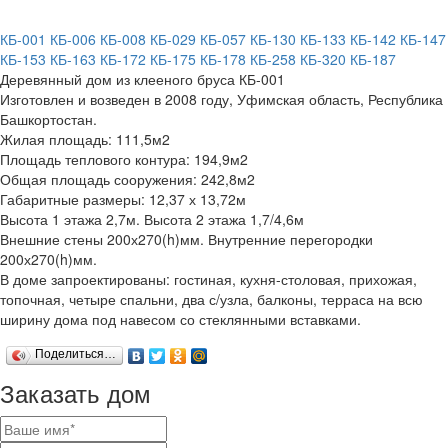
КБ-001
КБ-006
КБ-008
КБ-029
КБ-057
КБ-130
КБ-133
КБ-142
КБ-147
КБ-153
КБ-163
КБ-172
КБ-175
КБ-178
КБ-258
КБ-320
КБ-187
Деревянный дом из клееного бруса КБ-001
Изготовлен и возведен в 2008 году, Уфимская область, Республика
Башкортостан.
Жилая площадь: 111,5м2
Площадь теплового контура: 194,9м2
Общая площадь сооружения: 242,8м2
Габаритные размеры: 12,37 х 13,72м
Высота 1 этажа 2,7м. Высота 2 этажа 1,7/4,6м
Внешние стены 200х270(h)мм. Внутренние перегородки
200х270(h)мм.
В доме запроектированы: гостиная, кухня-столовая, прихожая,
топочная, четыре спальни, два с/узла, балконы, терраса на всю
ширину дома под навесом со стеклянными вставками.
Поделиться…
Заказать дом